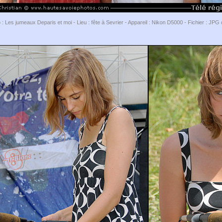
 : Les jumeaux Deparis et moi - Lieu : fête à Sevrier - Appareil : Nikon D5000 - Fichier : JP