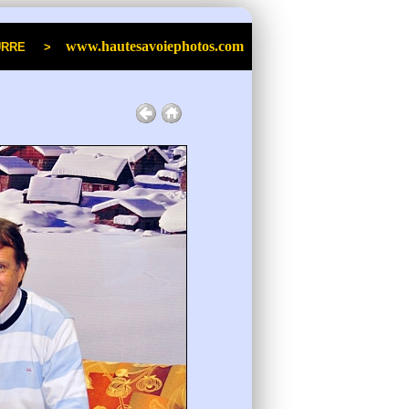
www.hautesavoiephotos.com
an POURRE >