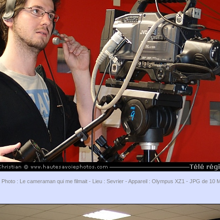
Photo : Le cameraman qui me filmait - Lieu : Sevrier - Appareil : Olympus XZ1 - JPG de 10 