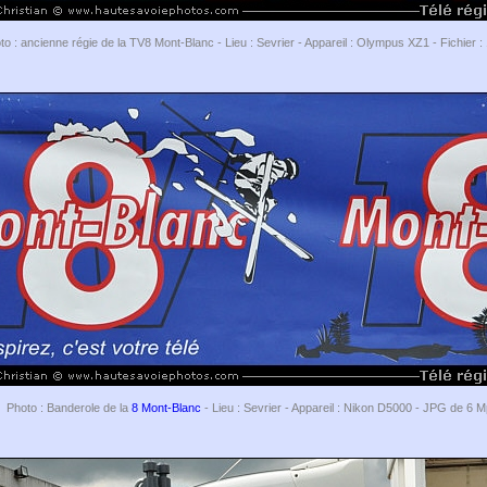
to : ancienne régie de la TV8 Mont-Blanc - Lieu : Sevrier - Appareil : Olympus XZ1 - Fichier 
Photo : Banderole de la
8 Mont-Blanc
- Lieu : Sevrier - Appareil : Nikon D5000 - JPG de 6 