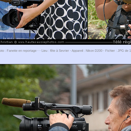
oto : Fanette en reportage - - Lieu : fête à Sevrier - Appareil : Nikon D200 - Fichier : JPG de