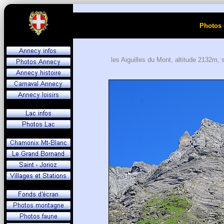
Photos 
les Aiguilles du Mont, altitude 2132m,