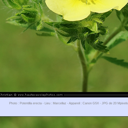
Photo : Potentilla erecta - Lieu : Marcellaz - Appareil : Canon G5X - JPG de 20 Mpixel