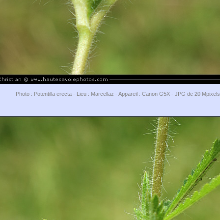
Photo : Potentilla erecta - Lieu : Marcellaz - Appareil : Canon G5X - JPG de 20 Mpixel