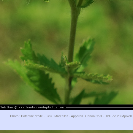
Photo : Potentille droite - Lieu : Marcellaz - Appareil : Canon G5X - JPG de 20 Mpixel