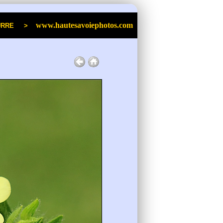
www.hautesavoiephotos.com
an POURRE >