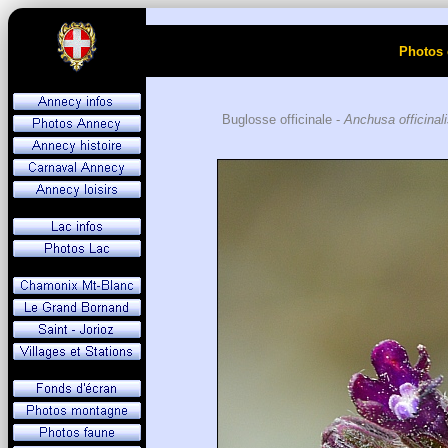
Photos 
Buglosse officinale -
Anchusa officinal