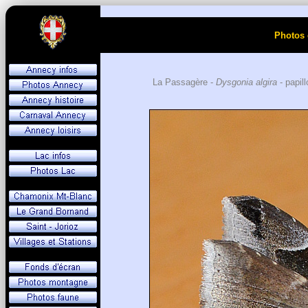
Photos 
La Passagère -
Dysgonia algira
- papil