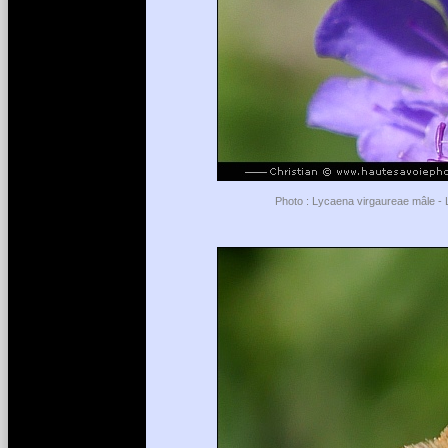
Photo : Lycaena virgaureae mâle - L