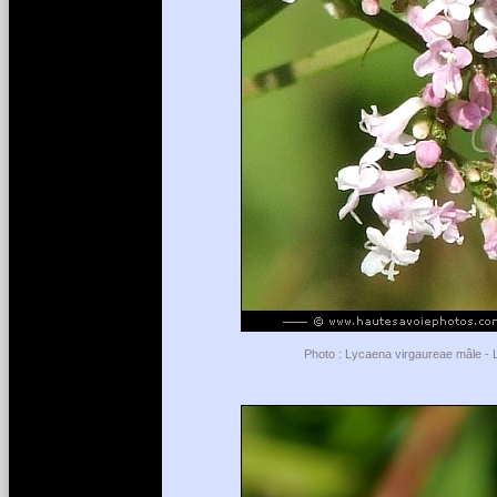
Photo : Lycaena virgaureae mâle - L