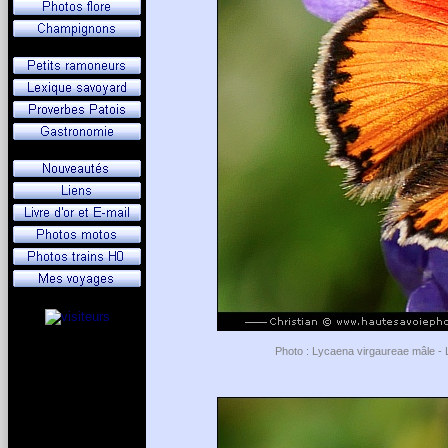
Photo : Lycaena virgaureae mâle - L