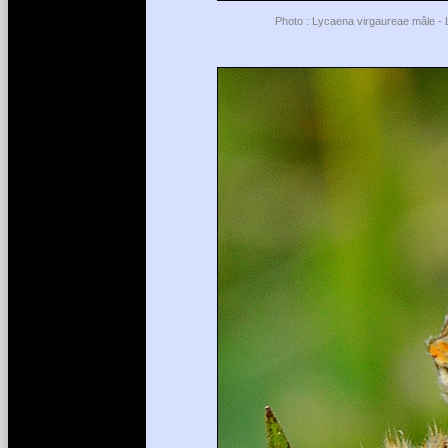
Photo : Lycaena virgaureae mâle - L