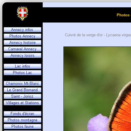
Photos 
Cuivré de la verge d'or -
Lycaena virga